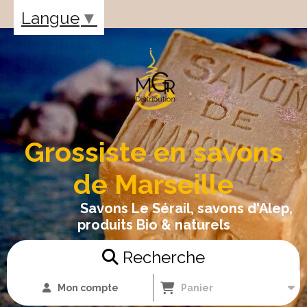
Panneau de gestion des cookies
Langue
▼
Grossiste en savons
de Marseille
Savons Le Sérail, savons d'Alep,
produits Bio & naturels
Recherche
Mon compte
Panier