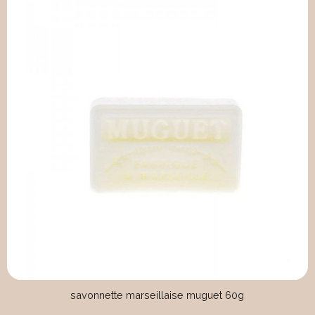
savonnette marseillaise muguet 60g