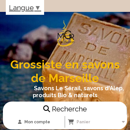
Panneau de gestion des cookies
Langue
▼
Grossiste en savons
de Marseille
Savons Le Sérail, savons d'Alep,
produits Bio & naturels
Recherche
Mon compte
Panier