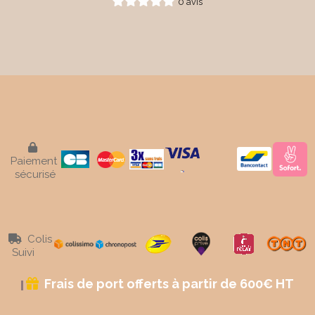
0 avis

Paiement
sécurisé
Colis

Suivi
Frais de port offerts à partir de 600€ HT
