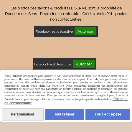
Les photos des savons & produits LE SERAIL sont la propriété de
Douceur des Sens - Reproduction interdite - Crédits photo PM - photos
non contactuelles.
Autoriser
Facebook est désactivé.
Autoriser
Facebook est désactivé.
Mentions Légales
Conditions générales de vente
Nous utilisons des cookies pour assurer le bon fonctionnement de notre site et analyser notre trafic et
pour vous offrir une meilleure expérience à des fins de statistiques. Pour cela, nos partenaires et nous
peuvent utiliser des cookies ou d'autres technologies pour stocker et accéder à des informations
Politique de confidentialité
Gestion cookies
Mon Compte
personnelles comme votre visite sur notre site. Nous partageons également des informations sur
l'utilisation de notre site avec nos partenaires de médias sociaux, de publicité et d'analyse, qui peuvent
combiner celles-ci avec d'autres informations que vous leur avez fournies ou qu'ils ont collectées lors de
votre utilisation de leurs services. Vous pouvez retirer votre consentement, enregistré pour 6 mois, à
Politique
l'aide du lien en pied de page « Gestion Cookies ». Voir notre politique de confidentialité :
de confidentialité
Personnaliser
Tout refuser
Tout accepter