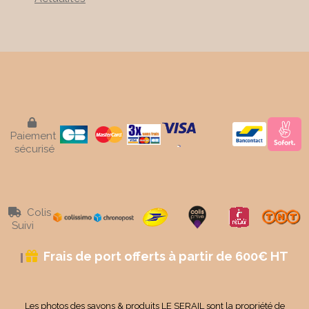

Paiement
sécurisé
Colis

Suivi
Frais de port offerts à partir de 600€ HT

Les photos des savons & produits LE SERAIL sont la propriété de