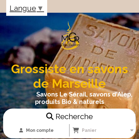
Panneau de gestion des cookies
Langue
▼
Grossiste en savons
de Marseille
Savons Le Sérail, savons d'Alep,
produits Bio & naturels
Recherche
Mon compte
Panier