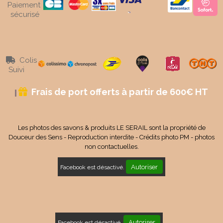
Paiement
sécurisé
Colis

Suivi
Frais de port offerts à partir de 600€ HT

Les photos des savons & produits LE SERAIL sont la propriété de
Douceur des Sens - Reproduction interdite - Crédits photo PM - photos
non contactuelles.
Autoriser
Facebook est désactivé.
Autoriser
Facebook est désactivé.