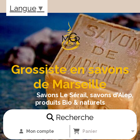
Panneau de gestion des cookies
Langue
▼
Grossiste en savons
de Marseille
Savons Le Sérail, savons d'Alep,
produits Bio & naturels
Recherche
Mon compte
Panier