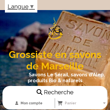
Panneau de gestion des cookies
Langue
▼
Grossiste en savons
de Marseille
Savons Le Sérail, savons d'Alep,
produits Bio & naturels
Recherche
Mon compte
Panier