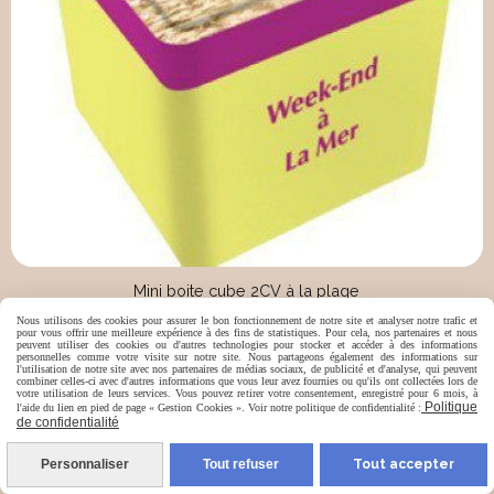
Mini boite cube 2CV à la plage
Nous utilisons des cookies pour assurer le bon fonctionnement de notre site et analyser notre trafic et
pour vous offrir une meilleure expérience à des fins de statistiques. Pour cela, nos partenaires et nous
peuvent utiliser des cookies ou d'autres technologies pour stocker et accéder à des informations
personnelles comme votre visite sur notre site. Nous partageons également des informations sur
l'utilisation de notre site avec nos partenaires de médias sociaux, de publicité et d'analyse, qui peuvent
0 avis
combiner celles-ci avec d'autres informations que vous leur avez fournies ou qu'ils ont collectées lors de
votre utilisation de leurs services. Vous pouvez retirer votre consentement, enregistré pour 6 mois, à
Politique
l'aide du lien en pied de page « Gestion Cookies ». Voir notre politique de confidentialité :
de confidentialité
Nouveau
Personnaliser
Tout refuser
Tout accepter