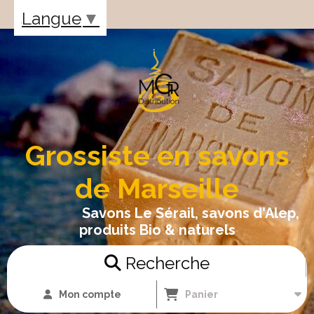
Panneau de gestion des cookies
Langue
▼
Grossiste en savons
de Marseille
Savons Le Sérail, savons d'Alep,
produits Bio & naturels
Recherche
Mon compte
Panier