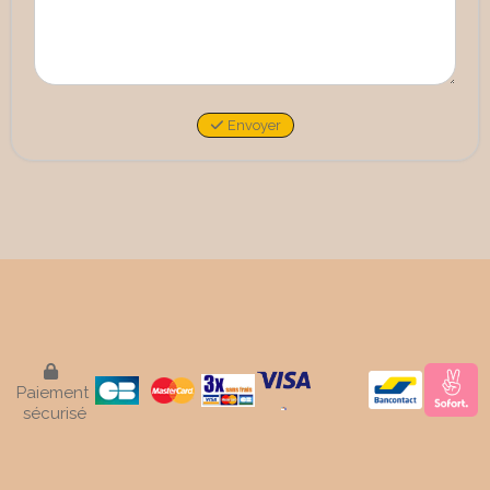
Envoyer

Paiement
sécurisé