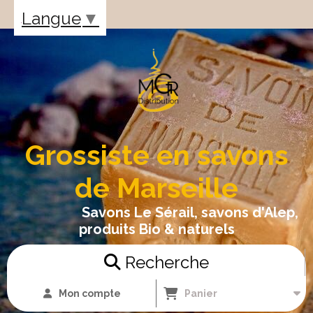
Panneau de gestion des cookies
Langue
▼
Grossiste en savons
de Marseille
Savons Le Sérail, savons d'Alep,
produits Bio & naturels
Recherche
Mon compte
Panier