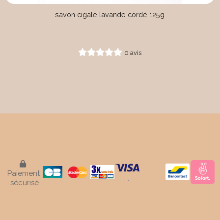
savon cigale lavande cordé 125g
0 avis

Paiement
sécurisé