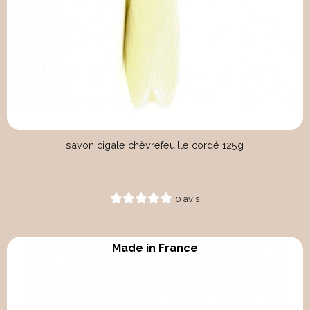
savon cigale chèvrefeuille cordé 125g
0 avis
Made in France