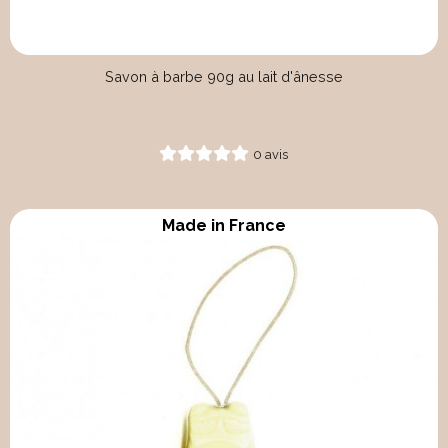
Savon à barbe 90g au lait d'ânesse
0 avis
Made in France