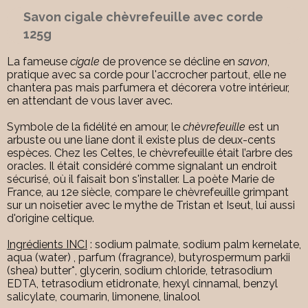
Savon cigale chèvrefeuille avec corde
125g
La fameuse
cigale
de provence se décline en
savon
,
pratique avec sa corde pour l'accrocher partout, elle ne
chantera pas mais parfumera et décorera votre intérieur,
en attendant de vous laver avec.
Symbole de la fidélité en amour, le
chèvrefeuille
est un
arbuste ou une liane dont il existe plus de deux-cents
espèces. Chez les Celtes, le chèvrefeuille était l’arbre des
oracles. Il était considéré comme signalant un endroit
sécurisé, où il faisait bon s'installer. La poète Marie de
France, au 12e siècle, compare le chèvrefeuille grimpant
sur un noisetier avec le mythe de Tristan et Iseut, lui aussi
d'origine celtique.
Ingrédients INCI
: sodium palmate, sodium palm kernelate,
aqua (water) , parfum (fragrance), butyrospermum parkii
(shea) butter*, glycerin, sodium chloride, tetrasodium
EDTA, tetrasodium etidronate, hexyl cinnamal, benzyl
salicylate, coumarin, limonene, linalool