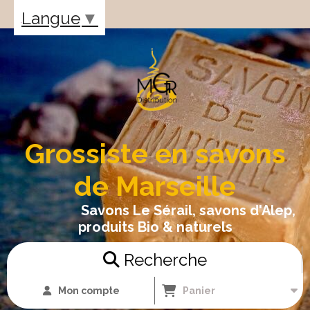
Panneau de gestion des cookies
Langue
▼
Grossiste en savons
de Marseille
Savons Le Sérail, savons d'Alep,
produits Bio & naturels
Recherche
Mon compte
Panier