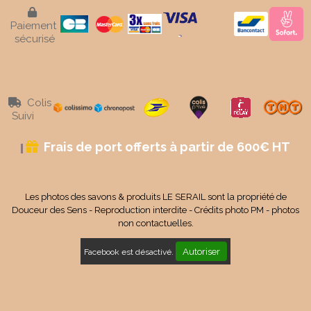

Paiement
sécurisé
Colis

Suivi
Frais de port offerts à partir de 600€ HT

Les photos des savons & produits LE SERAIL sont la propriété de
Douceur des Sens - Reproduction interdite - Crédits photo PM - photos
non contactuelles.
Autoriser
Facebook est désactivé.