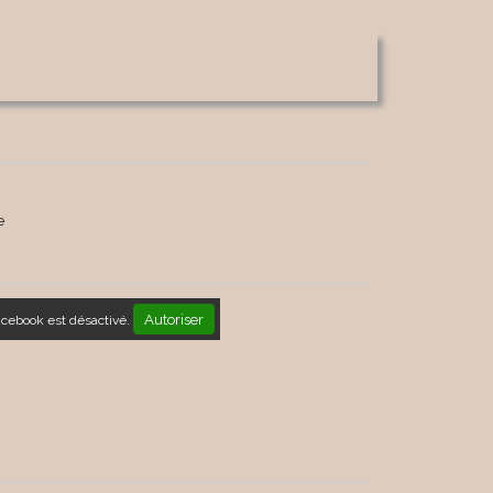
e
Autoriser
acebook est désactivé.