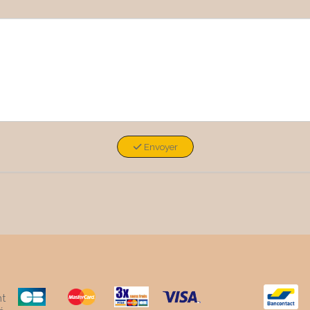
Envoyer
t