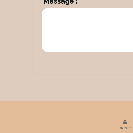
Message :

Paiemen