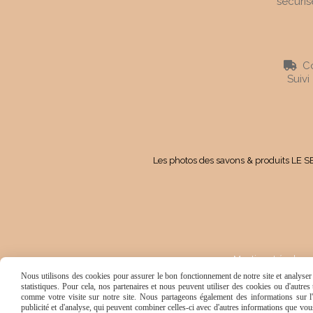
sécuris
Co

Suivi
Les photos des savons & produits LE SE
Mentions Légales
Nous utilisons des cookies pour assurer le bon fonctionnement de notre site et analyser n
statistiques. Pour cela, nos partenaires et nous peuvent utiliser des cookies ou d'autre
comme votre visite sur notre site. Nous partageons également des informations sur l'u
publicité et d'analyse, qui peuvent combiner celles-ci avec d'autres informations que vous 