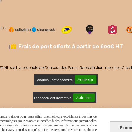
é
lis
Frais de port offerts à partir de 600€ HT

RAIL sont la propriété de Douceur des Sens - Reproduction interdite - Crédi
Autoriser
Facebook est désactivé.
Autoriser
Facebook est désactivé.
Conditions générales de vente
Politique de confidentialité
Gestion coo
otre trafic et pour vous offrir une meilleure expérience à des fins de
s technologies pour stocker et accéder à des informations personnelles
tilisation de notre site avec nos partenaires de médias sociaux, de
Perso
leur avez fournies ou qu'ils ont collectées lors de votre utilisation de