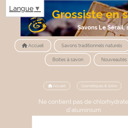
Panneau de gestion des cookies
Langue
▼
Grossiste en 
Savons Le Sérail, savons
Accueil
Savons traditionnels naturels
Boites à savon
Nouveautés
Accueil
Cosmétiques & Soins
Ne contient pas de chlorhydrat
d'aluminium