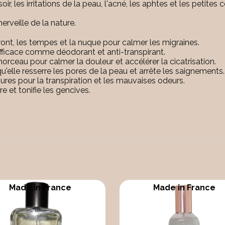
soir, les irritations de la peau, l'acné, les aphtes et les petites
rveille de la nature.
le front, les tempes et la nuque pour calmer les migraines.
 efficace comme déodorant et anti-transpirant.
orceau pour calmer la douleur et accélérer la cicatrisation.
'elle resserre les pores de la peau et arrête les saignements.
res pour la transpiration et les mauvaises odeurs.
e et tonifie les gencives.
Made in France
Made in France