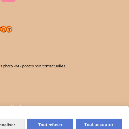
ts photo PM - photos non contactuelles.
kies
Mon Compte
nnaliser
Tout refuser
Tout accepter