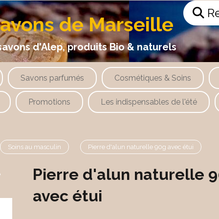
Re
savons de Marseille
 d'Alep, produits Bio & naturels
Savons parfumés
Cosmétiques & Soins
Promotions
Les indispensables de l'été
Soins au masculin
Pierre d'alun naturelle 90g avec étui
Pierre d'alun naturelle 
e
avec étui