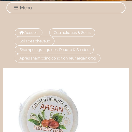
Menu
Accueil
Cosmétiques & Soins
Soin des cheveux
Shampoings Liquides, Poudre & Solides
Après shampoing conditionneur argan 60g