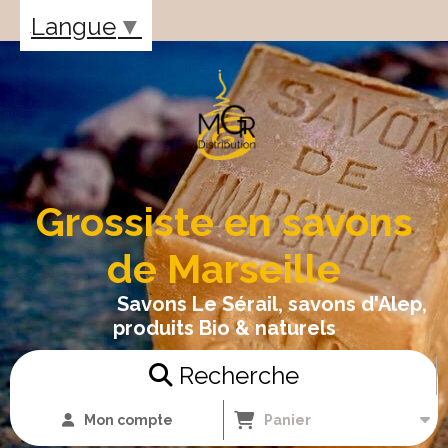
Panneau de gestion des cookies
Langue
▼
Grossiste en savons
de Marseille
Savons Le Sérail, savons d'Alep,
produits Bio & naturels
Recherche
Mon compte
Panier