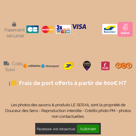

Paiement
sécurisé
Colis

Suivi
Frais de port offerts à partir de 600€ HT

Les photos des savons & produits LE SERAIL sont la propriété de
Douceur des Sens - Reproduction interdite - Crédits photo PM - photos
non contactuelles.
Autoriser
Facebook est désactivé.