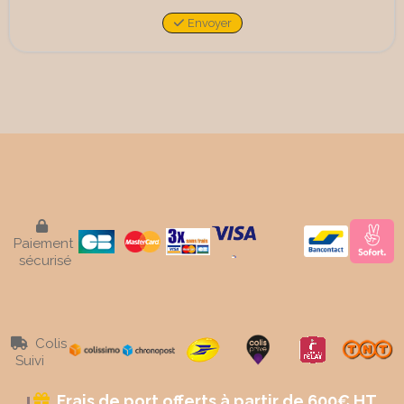
Envoyer

Paiement
sécurisé
Colis

Suivi
Frais de port offerts à partir de 600€ HT
