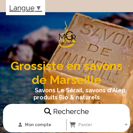
Panneau de gestion des cookies
Langue
▼
Grossiste en savons
de Marseille
Savons Le Sérail, savons d'Alep,
produits Bio & naturels
Recherche
Mon compte
Panier