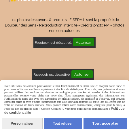
Les photos des savons & produits LE SERAIL sont la propriété de
Douceur des Sens - Reproduction interdite - Crédits photo PM - photos
non contactuelles.
Autoriser
Facebook est désactivé.
Autoriser
Facebook est désactivé.
Mentions Légales
Conditions générales de vente
Nous utilisons des cookies pour assurer le bon fonctionnement de notre site et analyser notre trafic et
pour vous offrir une meilleure expérience à des fins de statistiques. Pour cela, nos partenaires et nous
peuvent utiliser des cookies ou d'autres technologies pour stocker et accéder à des informations
Politique de confidentialité
Gestion cookies
Mon Compte
personnelles comme votre visite sur notre site. Nous partageons également des informations sur
l'utilisation de notre site avec nos partenaires de médias sociaux, de publicité et d'analyse, qui peuvent
combiner celles-ci avec d'autres informations que vous leur avez fournies ou qu'ils ont collectées lors de
votre utilisation de leurs services. Vous pouvez retirer votre consentement, enregistré pour 6 mois, à
Politique
l'aide du lien en pied de page « Gestion Cookies ». Voir notre politique de confidentialité :
de confidentialité
Personnaliser
Tout refuser
Tout accepter