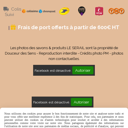
Colis

Suivi
Frais de port offerts à partir de 600€ HT

Les photos des savons & produits LE SERAIL sont la propriété de
Douceur des Sens - Reproduction interdite - Crédits photo PM - photos
non contactuelles.
Autoriser
Facebook est désactivé.
Autoriser
Facebook est désactivé.
Mentions Légales
Conditions générales de vente
Nous utilisons des cookies pour assurer le bon fonctionnement de notre site et analyser notre trafic et
pour vous offrir une meilleure expérience à des fins de statistiques. Pour cela, nos partenaires et nous
peuvent utiliser des cookies ou d'autres technologies pour stocker et accéder à des informations
Politique de confidentialité
Gestion cookies
Mon Compte
personnelles comme votre visite sur notre site. Nous partageons également des informations sur
l'utilisation de notre site avec nos partenaires de médias sociaux, de publicité et d'analyse, qui peuvent