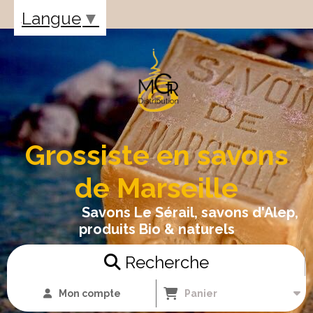
Panneau de gestion des cookies
Langue
▼
Grossiste en savons
de Marseille
Savons Le Sérail, savons d'Alep,
produits Bio & naturels
Recherche
Mon compte
Panier