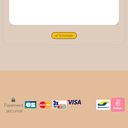
Envoyer

Paiement
sécurisé