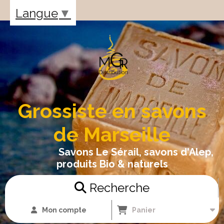
Panneau de gestion des cookies
Langue
▼
Grossiste en savons
de Marseille
Savons Le Sérail, savons d'Alep,
produits Bio & naturels
Recherche
Mon compte
Panier