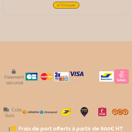
Envoyer

Paiement
sécurisé
Colis

Suivi
Frais de port offerts à partir de 600€ HT
