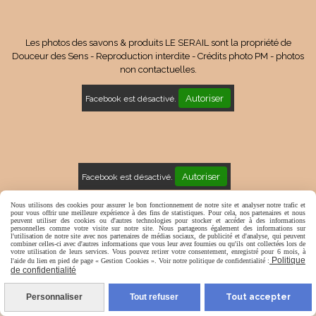
Les photos des savons & produits LE SERAIL sont la propriété de
Douceur des Sens - Reproduction interdite - Crédits photo PM - photos
non contactuelles.
Autoriser
Facebook est désactivé.
Autoriser
Facebook est désactivé.
Mentions Légales
Conditions générales de vente
Nous utilisons des cookies pour assurer le bon fonctionnement de notre site et analyser notre trafic et
pour vous offrir une meilleure expérience à des fins de statistiques. Pour cela, nos partenaires et nous
peuvent utiliser des cookies ou d'autres technologies pour stocker et accéder à des informations
Politique de confidentialité
Gestion cookies
Mon Compte
personnelles comme votre visite sur notre site. Nous partageons également des informations sur
l'utilisation de notre site avec nos partenaires de médias sociaux, de publicité et d'analyse, qui peuvent
combiner celles-ci avec d'autres informations que vous leur avez fournies ou qu'ils ont collectées lors de
votre utilisation de leurs services. Vous pouvez retirer votre consentement, enregistré pour 6 mois, à
Politique
l'aide du lien en pied de page « Gestion Cookies ». Voir notre politique de confidentialité :
de confidentialité
Personnaliser
Tout refuser
Tout accepter