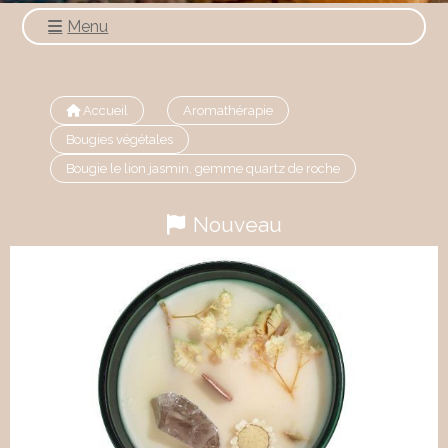
Menu
Accueil
Aromathérapie
Bougies végétales
Bougie le lion jasmin, gemme quartz de roche
Nouveau