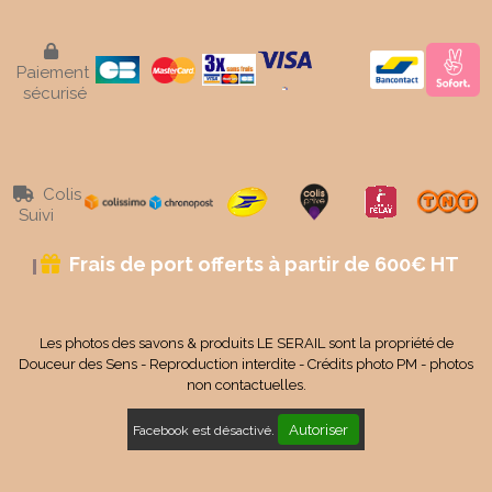

Paiement
sécurisé
Colis

Suivi
Frais de port offerts à partir de 600€ HT

Les photos des savons & produits LE SERAIL sont la propriété de
Douceur des Sens - Reproduction interdite - Crédits photo PM - photos
non contactuelles.
Autoriser
Facebook est désactivé.