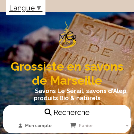
Panneau de gestion des cookies
Langue
▼
Grossiste en savons
de Marseille
Savons Le Sérail, savons d'Alep,
produits Bio & naturels
Recherche
Mon compte
Panier