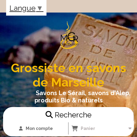
Panneau de gestion des cookies
Langue
▼
Grossiste en savons
de Marseille
Savons Le Sérail, savons d'Alep,
produits Bio & naturels
Recherche
Mon compte
Panier