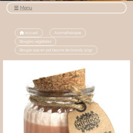
Menu
Accueil
Aromathérapie
Bougies végétales
Bougie soja en pot beurre de brandy 50gr