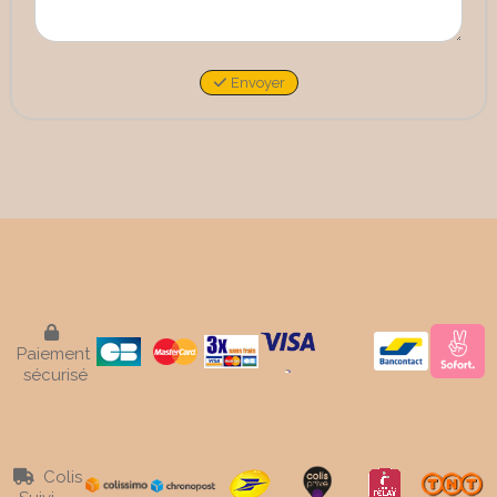
Envoyer

Paiement
sécurisé
Colis
