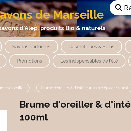
Re
savons de Marseille
 d'Alep, produits Bio & naturels
Savons parfumés
Cosmétiques & Soins
Promotions
Les indispensables de l'été
umes d'oreiller
Brume d'oreiller & d'intérieur pain d'épices 100ml
Brume d'oreiller & d'inté
100ml