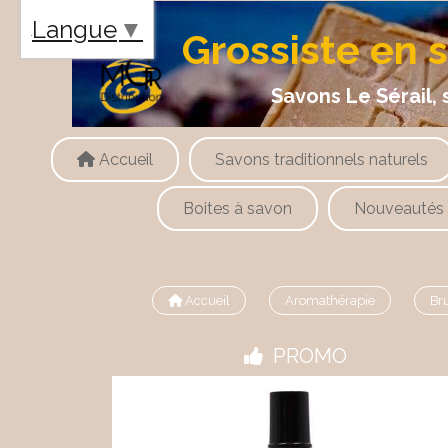
Panneau de gestion des cookies
Langue
▼
Grossiste en 
Savons Le Sérail, savons
Accueil
Savons traditionnels naturels
Boites à savon
Nouveautés
Accueil
Aromathérapie
Br
PROMO