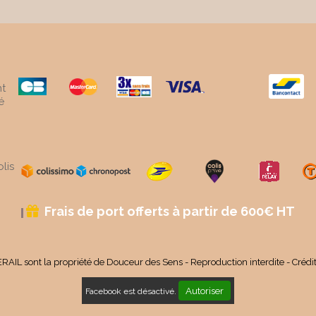
t
é
lis
Frais de port offerts à partir de 600€ HT

RAIL sont la propriété de Douceur des Sens - Reproduction interdite - Crédi
Autoriser
Facebook est désactivé.