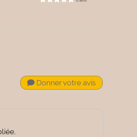
0 avis
Donner votre avis
liée.