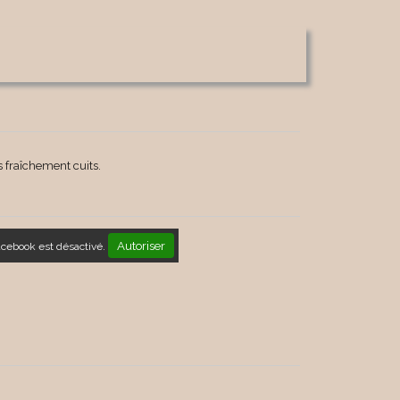
 fraîchement cuits.
Autoriser
acebook est désactivé.