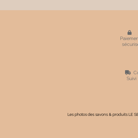

Paiemen
sécuris
Co

Suivi
Les photos des savons & produits LE SE