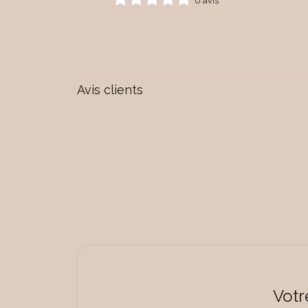
0 avis
Avis clients
Votr