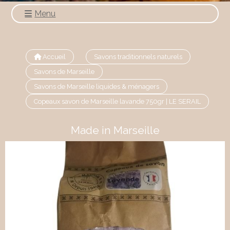
Menu
Accueil
Savons traditionnels naturels
Savons de Marseille
Savons de Marseille liquides & ménagers
Copeaux savon de Marseille lavande 750gr | LE SERAIL
Made in Marseille