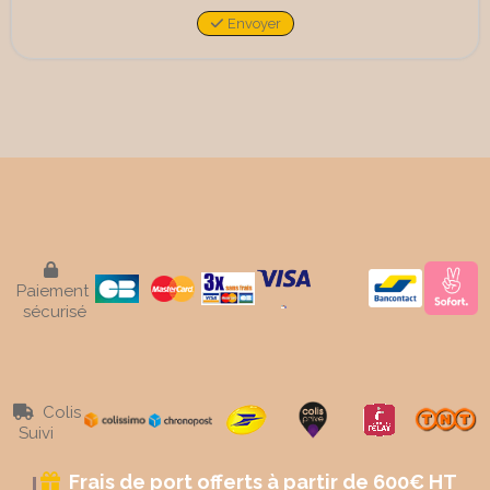
Envoyer

Paiement
sécurisé
Colis

Suivi
Frais de port offerts à partir de 600€ HT
