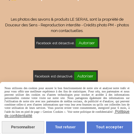
Les photos des savons & produits LE SERAIL sont la propriété de
Douceur des Sens - Reproduction interdite - Crédits photo PM - photos
non contactuelles.
Autoriser
Facebook est désactivé.
Autoriser
Facebook est désactivé.
Mentions Légales
Conditions générales de vente
Nous utilisons des cookies pour assurer le bon fonctionnement de notre site et analyser notre trafic et
pour vous offrir une meilleure expérience à des fins de statistiques. Pour cela, nos partenaires et nous
peuvent utiliser des cookies ou d'autres technologies pour stocker et accéder à des informations
Politique de confidentialité
Gestion cookies
Mon Compte
personnelles comme votre visite sur notre site. Nous partageons également des informations sur
l'utilisation de notre site avec nos partenaires de médias sociaux, de publicité et d'analyse, qui peuvent
combiner celles-ci avec d'autres informations que vous leur avez fournies ou qu'ils ont collectées lors de
votre utilisation de leurs services. Vous pouvez retirer votre consentement, enregistré pour 6 mois, à
Politique
l'aide du lien en pied de page « Gestion Cookies ». Voir notre politique de confidentialité :
de confidentialité
Personnaliser
Tout refuser
Tout accepter