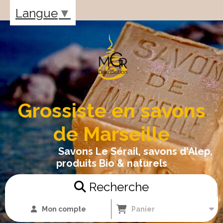
Panneau de gestion des cookies
Langue
▼
Grossiste en savons
de Marseille
Savons Le Sérail, savons d'Alep,
produits Bio & naturels
Recherche
Mon compte
Panier