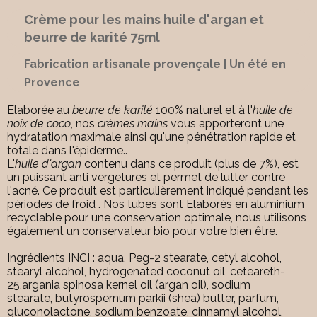
Crème pour les mains huile d'argan et
beurre de karité 75ml
Fabrication artisanale provençale | Un été en
Provence
Elaborée au
beurre de karité
100% naturel et à l'
huile de
noix de coco
, nos
crèmes mains
vous apporteront une
hydratation maximale ainsi qu'une pénétration rapide et
totale dans l'épiderme..
L'
huile d'argan
contenu dans ce produit (plus de 7%), est
un puissant anti vergetures et permet de lutter contre
l'acné. Ce produit est particulièrement indiqué pendant les
périodes de froid . Nos tubes sont Elaborés en aluminium
recyclable pour une conservation optimale, nous utilisons
également un conservateur bio pour votre bien être.
Ingrédients INCI
: aqua, Peg-2 stearate, cetyl alcohol,
stearyl alcohol, hydrogenated coconut oil, ceteareth-
25,argania spinosa kernel oil (argan oil), sodium
stearate, butyrospernum parkii (shea) butter, parfum,
gluconolactone, sodium benzoate, cinnamyl alcohol,