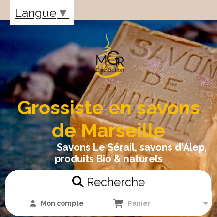
Panneau de gestion des cookies
Langue
▼
Grossiste en savons
de Marseille
Savons Le Sérail, savons d'Alep,
produits Bio & naturels
Recherche
Mon compte
Panier