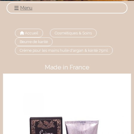
Menu
Accueil
Cosmétiques & Soins
Beurre de karité
Crème pour les mains huile d'argan & karité 75ml
Made in France