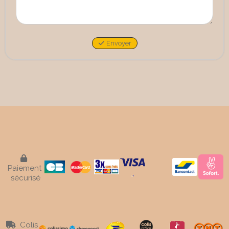
Envoyer

Paiement
sécurisé
Colis
