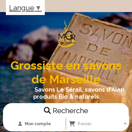
Panneau de gestion des cookies
Langue
▼
Grossiste en savons
de Marseille
Savons Le Sérail, savons d'Alep,
produits Bio & naturels
Recherche
Mon compte
Panier