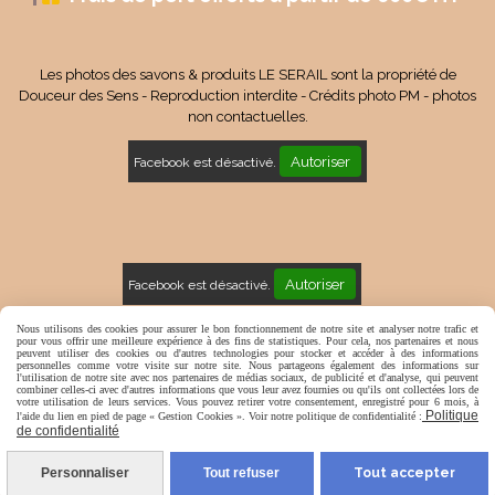
Les photos des savons & produits LE SERAIL sont la propriété de
Douceur des Sens - Reproduction interdite - Crédits photo PM - photos
non contactuelles.
Autoriser
Facebook est désactivé.
Autoriser
Facebook est désactivé.
Mentions Légales
Conditions générales de vente
Nous utilisons des cookies pour assurer le bon fonctionnement de notre site et analyser notre trafic et
pour vous offrir une meilleure expérience à des fins de statistiques. Pour cela, nos partenaires et nous
peuvent utiliser des cookies ou d'autres technologies pour stocker et accéder à des informations
Politique de confidentialité
Gestion cookies
Mon Compte
personnelles comme votre visite sur notre site. Nous partageons également des informations sur
l'utilisation de notre site avec nos partenaires de médias sociaux, de publicité et d'analyse, qui peuvent
combiner celles-ci avec d'autres informations que vous leur avez fournies ou qu'ils ont collectées lors de
votre utilisation de leurs services. Vous pouvez retirer votre consentement, enregistré pour 6 mois, à
Politique
l'aide du lien en pied de page « Gestion Cookies ». Voir notre politique de confidentialité :
de confidentialité
Personnaliser
Tout refuser
Tout accepter