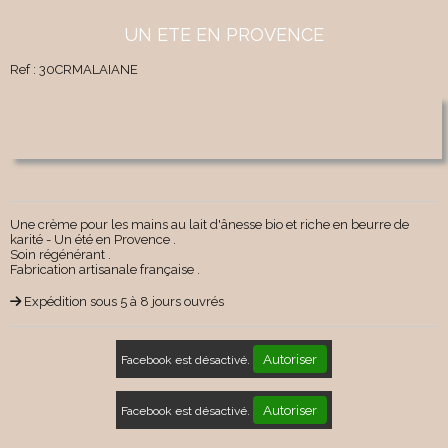
UN ETE EN PROVENCE
Ref :
30CRMALAIANE
Une crème pour les mains au lait d'ânesse bio et riche en beurre de
karité - Un été en Provence .
Soin régénérant .
Fabrication artisanale française .
Expédition sous 5 à 8 jours ouvrés
Autoriser
Facebook est désactivé.
Autoriser
Facebook est désactivé.