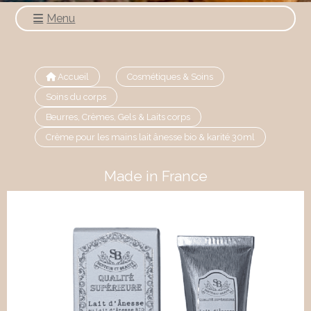
Menu
Accueil
Cosmétiques & Soins
Soins du corps
Beurres, Crèmes, Gels & Laits corps
Crème pour les mains lait ânesse bio & karité 30ml
Made in France