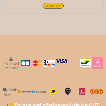
Envoyer

Paiement
sécurisé
Colis

Suivi
Frais de port offerts à partir de 600€ HT
