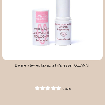
Baume à lèvres bio au lait d'ânesse | OLEANAT
0 avis