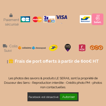

Paiement
sécurisé
Colis

Suivi
Frais de port offerts à partir de 600€ HT

Les photos des savons & produits LE SERAIL sont la propriété de
Douceur des Sens - Reproduction interdite - Crédits photo PM - photos
non contactuelles.
Autoriser
Facebook est désactivé.