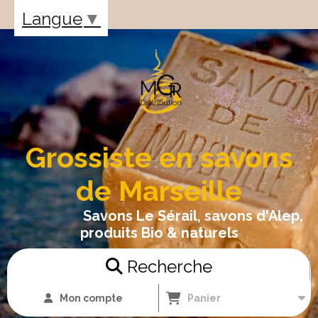
Panneau de gestion des cookies
Langue
▼
Grossiste en savons
de Marseille
Savons Le Sérail, savons d'Alep,
produits Bio & naturels
Recherche
Mon compte
Panier