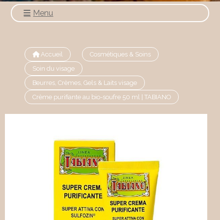
Menu
Accueil
Cosmétiques & Soins
Soin du visage
Beurres, Crèmes, Gels & Laits visage
Crème purifiante au bio-soufre 50 ml | TABIANO