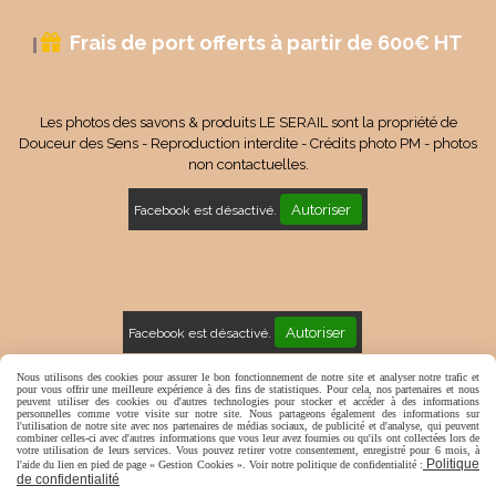
Frais de port offerts à partir de 600€ HT

Les photos des savons & produits LE SERAIL sont la propriété de
Douceur des Sens - Reproduction interdite - Crédits photo PM - photos
non contactuelles.
Autoriser
Facebook est désactivé.
Autoriser
Facebook est désactivé.
Mentions Légales
Conditions générales de vente
Nous utilisons des cookies pour assurer le bon fonctionnement de notre site et analyser notre trafic et
pour vous offrir une meilleure expérience à des fins de statistiques. Pour cela, nos partenaires et nous
peuvent utiliser des cookies ou d'autres technologies pour stocker et accéder à des informations
Politique de confidentialité
Gestion cookies
Mon Compte
personnelles comme votre visite sur notre site. Nous partageons également des informations sur
l'utilisation de notre site avec nos partenaires de médias sociaux, de publicité et d'analyse, qui peuvent
combiner celles-ci avec d'autres informations que vous leur avez fournies ou qu'ils ont collectées lors de
votre utilisation de leurs services. Vous pouvez retirer votre consentement, enregistré pour 6 mois, à
Politique
l'aide du lien en pied de page « Gestion Cookies ». Voir notre politique de confidentialité :
de confidentialité