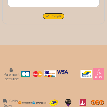
Envoyer

Paiement
sécurisé
Colis

Suivi