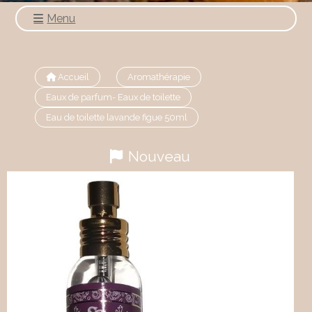
Menu
Accueil
Aromathérapie
Eaux de parfum- Eaux de toilette
Eau de toilette lavande figue 50ml
Nouveau