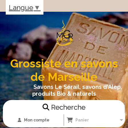
Panneau de gestion des cookies
Langue
▼
Grossiste en savons
de Marseille
Savons Le Sérail, savons d'Alep,
produits Bio & naturels
Recherche
Mon compte
Panier