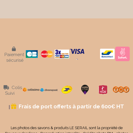

Paiement
sécurisé
Colis

Suivi
Frais de port offerts à partir de 600€ HT

Les photos des savons & produits LE SERAIL sont la propriété de