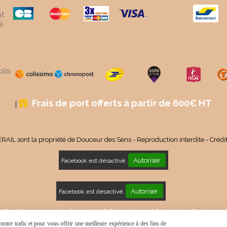
t
é
lis
Frais de port offerts à partir de 600€ HT

RAIL sont la propriété de Douceur des Sens - Reproduction interdite - Crédi
Autoriser
Facebook est désactivé.
Autoriser
Facebook est désactivé.
Conditions générales de vente
Politique de confidentialité
Gestion coo
otre trafic et pour vous offrir une meilleure expérience à des fins de