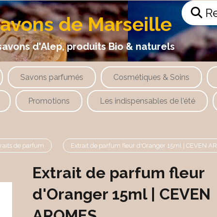
Re
savons de Marseille
 d'Alep, produits Bio & naturels
Savons parfumés
Cosmétiques & Soins
Promotions
Les indispensables de l'été
traits de parfum
Extrait de parfum fleur d'Oranger 15ml | CEVEN 
Extrait de parfum fleur
d'Oranger 15ml | CEVEN
AROMES