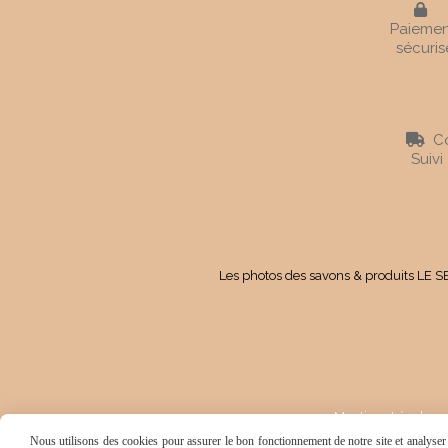

Paiemen
sécuris
Co

Suivi
Les photos des savons & produits LE SE
Mentions Légales
Nous utilisons des cookies pour assurer le bon fonctionnement de notre site et analyser n