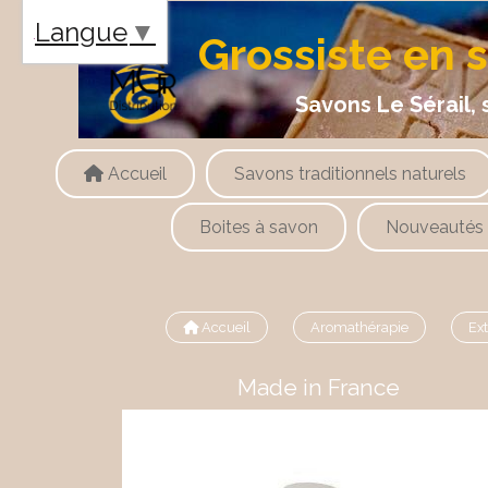
Panneau de gestion des cookies
Langue
▼
Grossiste en 
Savons Le Sérail, savons
Accueil
Savons traditionnels naturels
Boites à savon
Nouveautés
Accueil
Aromathérapie
Ex
Made in France