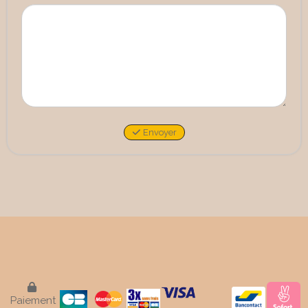
Envoyer

Paiement