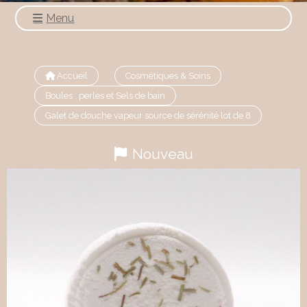
Menu
Accueil
Cosmétiques & Soins
Boules , perles et Sels de bain
Galet de douche vapeur source de sérénité lot de 8
Nouveau