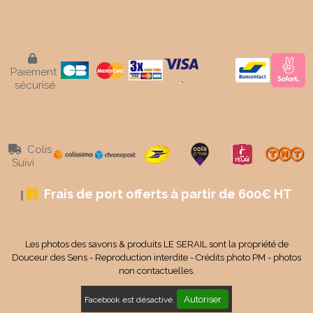

Paiement
sécurisé
Colis

Suivi
Frais de port offerts à partir de 600€ HT

Les photos des savons & produits LE SERAIL sont la propriété de
Douceur des Sens - Reproduction interdite - Crédits photo PM - photos
non contactuelles.
Autoriser
Facebook est désactivé.