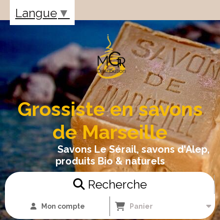
Panneau de gestion des cookies
Langue
▼
Grossiste en savons
de Marseille
Savons Le Sérail, savons d'Alep,
produits Bio & naturels
Recherche
Mon compte
Panier