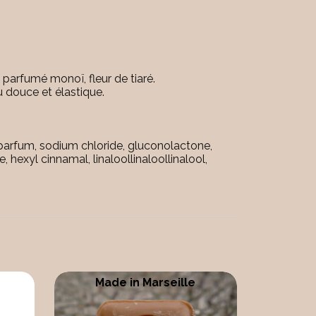
 parfumé monoï, fleur de tiaré.
u douce et élastique.
, parfum, sodium chloride, gluconolactone,
hexyl cinnamal, linaloollinaloollinalool,
Made in Marseille