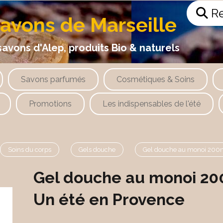
Re
savons de Marseille
 d'Alep, produits Bio & naturels
Savons parfumés
Cosmétiques & Soins
Promotions
Les indispensables de l'été
Soins du corps
Gels douche
Gel douche au monoi 200m
Gel douche au monoi 20
Un été en Provence