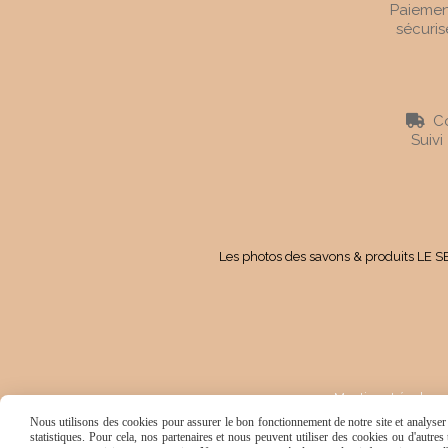
Paiemen
sécuris
Co

Suivi
Les photos des savons & produits LE SE
Mentions Légales
Nous utilisons des cookies pour assurer le bon fonctionnement de notre site et analyser n
statistiques. Pour cela, nos partenaires et nous peuvent utiliser des cookies ou d'autre