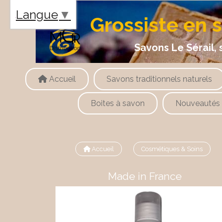
Panneau de gestion des cookies
Langue
▼
Grossiste en 
Savons Le Sérail, savons
Accueil
Savons traditionnels naturels
Boites à savon
Nouveautés
Accueil
Cosmétiques & Soins
Made in France