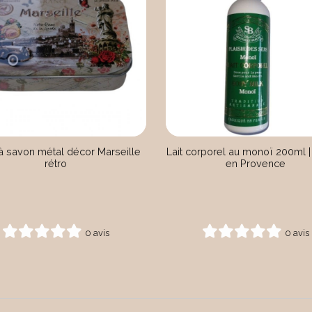
 à savon métal décor Marseille
Lait corporel au monoï 200ml |
rétro
en Provence
0 avis
0 avis