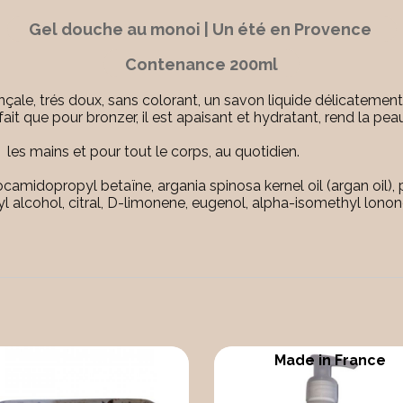
Gel douche au monoi | Un été en Provence
Contenance 200ml
nçale, trés doux, sans colorant, un savon liquide délicatement
it que pour bronzer, il est apaisant et hydratant, rend la pea
 les mains et pour tout le corps, au quotidien.
cocamidopropyl betaïne, argania spinosa kernel oil (argan oil)
lcohol, citral, D-limonene, eugenol, alpha-isomethyl lonone, 
Made in France