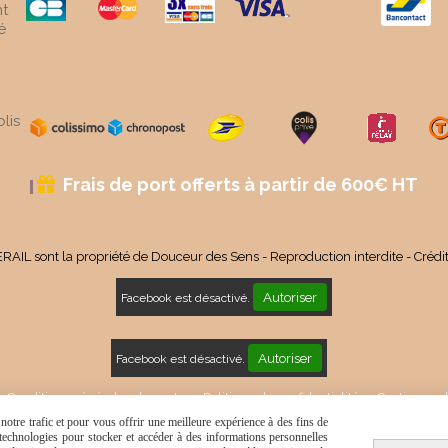
t
é
lis
Frais de port offerts à partir de 600€ HT

RAIL sont la propriété de Douceur des Sens - Reproduction interdite - Crédi
Autoriser
Facebook est désactivé.
Autoriser
Facebook est désactivé.
Conditions générales de vente
Politique de confidentialité
Gestion coo
otre trafic et pour vous offrir une meilleure expérience à des fins de
s technologies pour stocker et accéder à des informations personnelles