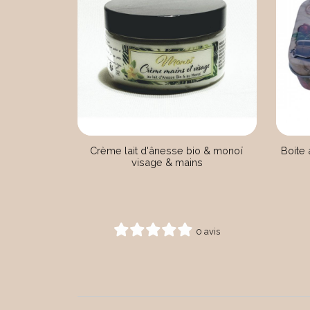
Crème lait d'ânesse bio & monoï
Boite
visage & mains
0 avis