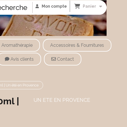
cherche
Mon compte
Panier
Aromathérapie
Accessoires & Fournitures
Avis clients
Contact
l | Un été en Provence
0ml |
UN ETE EN PROVENCE