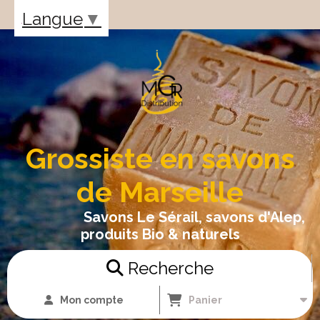
Panneau de gestion des cookies
Langue
▼
Grossiste en savons
de Marseille
Savons Le Sérail, savons d'Alep,
produits Bio & naturels
Recherche
Mon compte
Panier