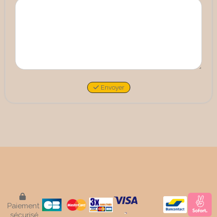
Envoyer

Paiement
sécurisé