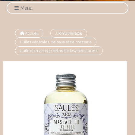
Menu
Accueil
Aromathérapie
Huiles végétales, de base et de massage
Huile de massage naturelle lavande 200ml