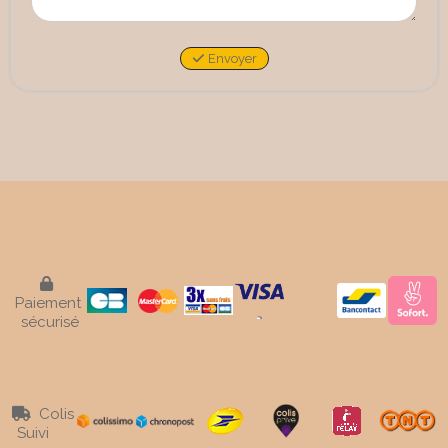
Envoyer

Paiement
sécurisé
Colis

Suivi