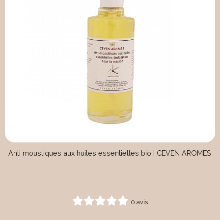
Anti moustiques aux huiles essentielles bio | CEVEN AROMES
0 avis