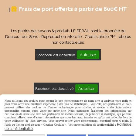
Frais de port offerts à partir de 600€ HT

Les photos des savons & produits LE SERAIL sont la propriété de
Douceur des Sens - Reproduction interdite - Crédits photo PM - photos
non contactuelles.
Autoriser
Facebook est désactivé.
Autoriser
Facebook est désactivé.
Mentions Légales
Conditions générales de vente
Nous utilisons des cookies pour assurer le bon fonctionnement de notre site et analyser notre trafic et
pour vous offrir une meilleure expérience à des fins de statistiques. Pour cela, nos partenaires et nous
peuvent utiliser des cookies ou d'autres technologies pour stocker et accéder à des informations
Politique de confidentialité
Gestion cookies
Mon Compte
personnelles comme votre visite sur notre site. Nous partageons également des informations sur
l'utilisation de notre site avec nos partenaires de médias sociaux, de publicité et d'analyse, qui peuvent
combiner celles-ci avec d'autres informations que vous leur avez fournies ou qu'ils ont collectées lors de
votre utilisation de leurs services. Vous pouvez retirer votre consentement, enregistré pour 6 mois, à
Politique
l'aide du lien en pied de page « Gestion Cookies ». Voir notre politique de confidentialité :
de confidentialité