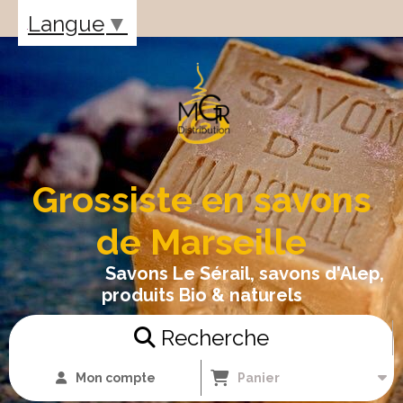
Panneau de gestion des cookies
Langue
▼
Grossiste en savons
de Marseille
Savons Le Sérail, savons d'Alep,
produits Bio & naturels
Recherche
Mon compte
Panier