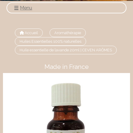
Menu
Accueil
Aromathérapie
Huiles Essentielles 100% naturelles
Huile essentielle de lavande 20ml | CEVEN ARÔMES
Made in France