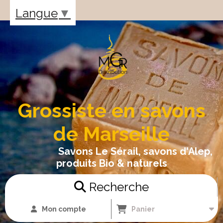
Panneau de gestion des cookies
Langue
▼
Grossiste en savons
de Marseille
Savons Le Sérail, savons d'Alep,
produits Bio & naturels
Recherche
Mon compte
Panier