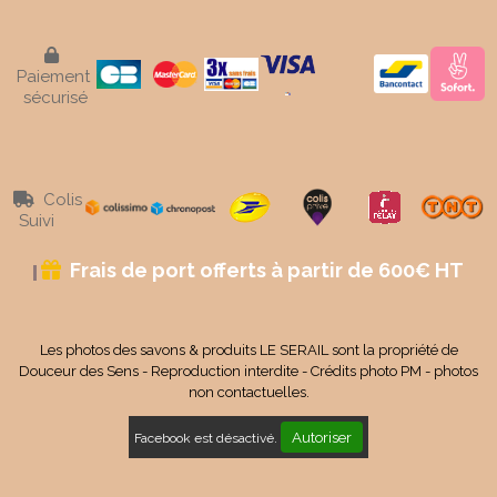

Paiement
sécurisé
Colis

Suivi
Frais de port offerts à partir de 600€ HT

Les photos des savons & produits LE SERAIL sont la propriété de
Douceur des Sens - Reproduction interdite - Crédits photo PM - photos
non contactuelles.
Autoriser
Facebook est désactivé.