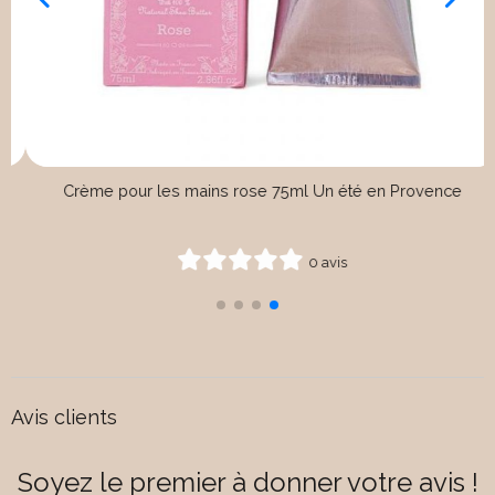
ngle en sisal pour gommage du dos
Rouleau
0 avis
Avis clients
Soyez le premier à donner votre avis !