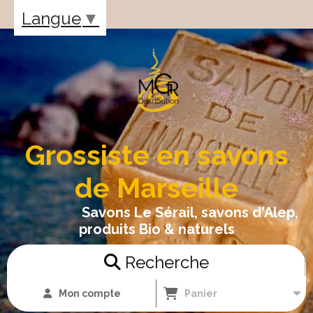
Panneau de gestion des cookies
Langue
▼
Grossiste en savons
de Marseille
Savons Le Sérail, savons d'Alep,
produits Bio & naturels
Recherche
Mon compte
Panier