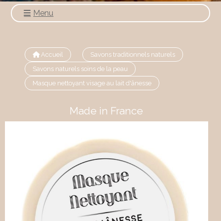
Menu
Accueil
Savons traditionnels naturels
Savons naturels soins de la peau
Masque nettoyant visage au lait d'ânesse
Made in France