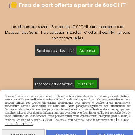
Frais de port offerts à partir de 600€ HT

Les photos des savons & produits LE SERAIL sont la propriété de
Douceur des Sens - Reproduction interdite - Crédits photo PM - photos
non contactuelles.
Autoriser
Facebook est désactivé.
Autoriser
Facebook est désactivé.
Mentions Légales
Conditions générales de vente
Nous utilisons des cookies pour assurer le bon fonctionnement de notre site et analyser notre trafic et
pour vous offrir une meilleure expérience à des fins de statistiques. Pour cela, nos partenaires et nous
peuvent utiliser des cookies ou d'autres technologies pour stocker et accéder à des informations
Politique de confidentialité
Gestion cookies
Mon Compte
personnelles comme votre visite sur notre site. Nous partageons également des informations sur
l'utilisation de notre site avec nos partenaires de médias sociaux, de publicité et d'analyse, qui peuvent
combiner celles-ci avec d'autres informations que vous leur avez fournies ou qu'ils ont collectées lors de
votre utilisation de leurs services. Vous pouvez retirer votre consentement, enregistré pour 6 mois, à
Politique
l'aide du lien en pied de page « Gestion Cookies ». Voir notre politique de confidentialité :
de confidentialité