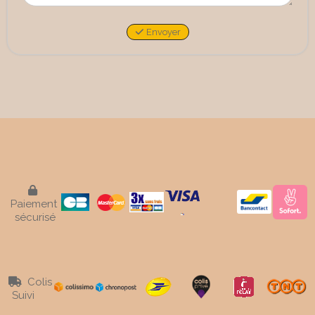
Envoyer

Paiement
sécurisé
Colis

Suivi