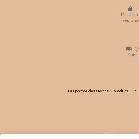

Paiemen
sécuris
Co

Suivi
Les photos des savons & produits LE SE
Mentions Légales