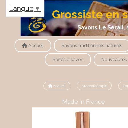
Panneau de gestion des cookies
Langue
▼
Grossiste en 
Savons Le Sérail, savons
Accueil
Savons traditionnels naturels
Boites à savon
Nouveautés
Accueil
Aromathérapie
Pa
Made in France