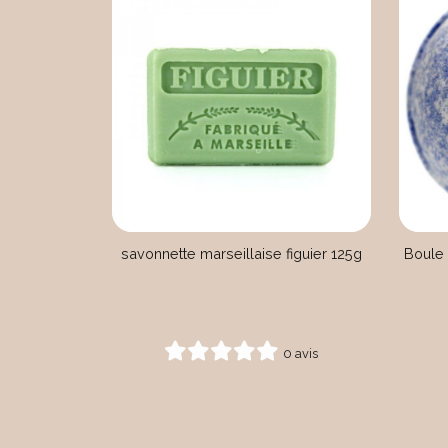
savonnette marseillaise figuier 125g
Boule 
0 avis