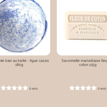
de bain au karité - figue cassis
Savonnette marseillaise fle
180g
coton 125g
0 avis
0 avis