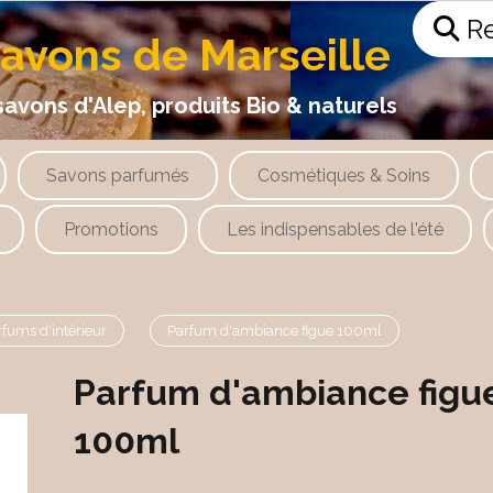
Re
savons de Marseille
 d'Alep, produits Bio & naturels
Savons parfumés
Cosmétiques & Soins
Promotions
Les indispensables de l'été
rfums d'intérieur
Parfum d'ambiance figue 100ml
Parfum d'ambiance figu
100ml