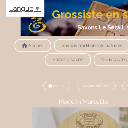
Panneau de gestion des cookies
Langue
▼
Grossiste en 
Savons Le Sérail, savons
Accueil
Savons traditionnels naturels
Boites à savon
Nouveautés
Accueil
Savons parfumés
Made in Marseille