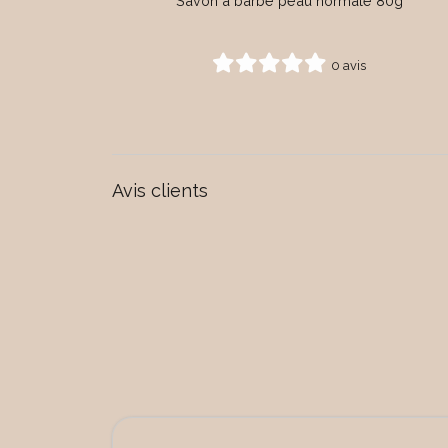
Savon à barbe peau normale 80g
0 avis
Avis clients