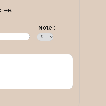
liée.
Note :