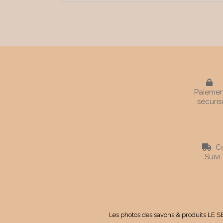

Paiemen
sécuris
Co

Suivi
Les photos des savons & produits LE SE