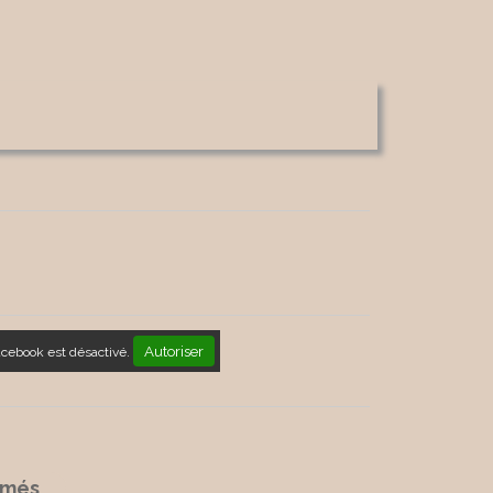
Autoriser
acebook est désactivé.
umés