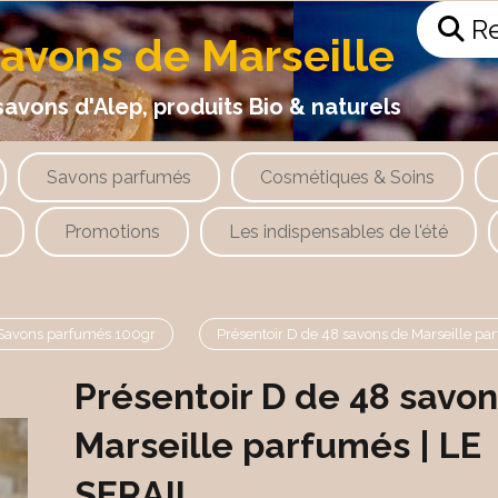
Re
savons de Marseille
 d'Alep, produits Bio & naturels
Savons parfumés
Cosmétiques & Soins
Promotions
Les indispensables de l'été
Savons parfumés 100gr
Présentoir D de 48 savons de Marseille pa
Présentoir D de 48 savo
Marseille parfumés | LE
SERAIL