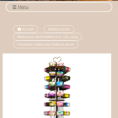
Menu
Accueil
Boites à savon
Boites pour savonnettes 100, 125, 150g
Présentoir métal pour boites à savon