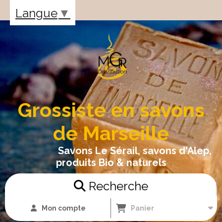
Panneau de gestion des cookies
Langue
▼
Grossiste en savons
de Marseille
Savons Le Sérail, savons d'Alep,
produits Bio & naturels
Recherche
Mon compte
Panier