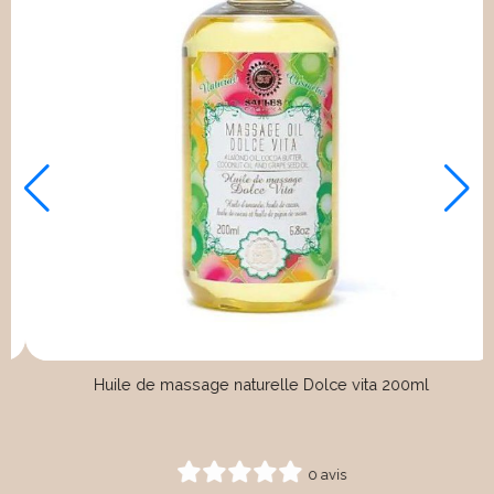
e d'olive & propolis 1kg250
Lait corporel au miel de lav
0 avis