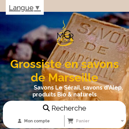
Panneau de gestion des cookies
Langue
▼
Grossiste en savons
de Marseille
Savons Le Sérail, savons d'Alep,
produits Bio & naturels
Recherche
Mon compte
Panier