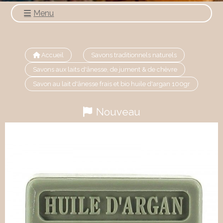
Menu
Accueil
Savons traditionnels naturels
Savons aux laits d'ânesse, de jument & de chèvre
Savon au lait d'ânesse frais et bio huile d'argan 100gr
Nouveau