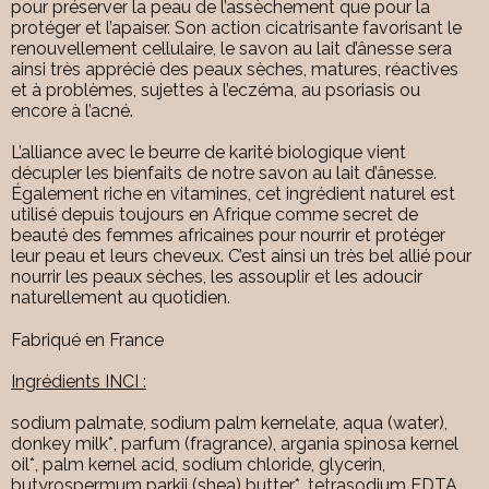
pour préserver la peau de l’assèchement que pour la
protéger et l’apaiser. Son action cicatrisante favorisant le
renouvellement cellulaire, le savon au lait d’ânesse sera
ainsi très apprécié des peaux sèches, matures, réactives
et à problèmes, sujettes à l’eczéma, au psoriasis ou
encore à l’acné.
L’alliance avec le beurre de karité biologique vient
décupler les bienfaits de notre savon au lait d’ânesse.
Également riche en vitamines, cet ingrédient naturel est
utilisé depuis toujours en Afrique comme secret de
beauté des femmes africaines pour nourrir et protéger
leur peau et leurs cheveux. C’est ainsi un très bel allié pour
nourrir les peaux sèches, les assouplir et les adoucir
naturellement au quotidien.
Fabriqué en France
Ingrédients INCI :
sodium palmate, sodium palm kernelate, aqua (water),
donkey milk*, parfum (fragrance), argania spinosa kernel
oil*, palm kernel acid, sodium chloride, glycerin,
butyrospermum parkii (shea) butter*, tetrasodium EDTA,