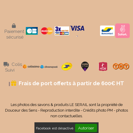

Paiement
sécurisé
Colis

Suivi
Frais de port offerts à partir de 600€ HT

Les photos des savons & produits LE SERAIL sont la propriété de
Douceur des Sens - Reproduction interdite - Crédits photo PM - photos
non contactuelles.
Autoriser
Facebook est désactivé.