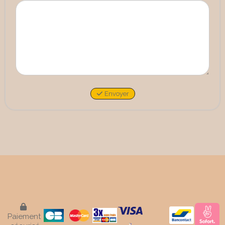
Envoyer

Paiement