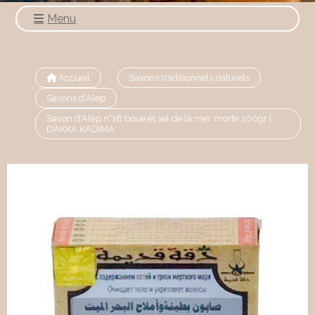
Menu
Accueil
Savons traditionnels naturels
Savons d'Alep
Savon d'Alep n°16 boue et sel de la mer morte 100gr |
DAKKA KADIMA