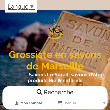
Panneau de gestion des cookies
Langue
▼
Grossiste en savons
de Marseille
Savons Le Sérail, savons d'Alep,
produits Bio & naturels
Recherche
Mon compte
Panier