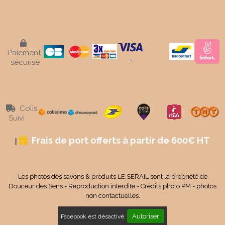

Paiement
sécurisé
Colis

Suivi
Frais de port offerts à partir de 600€ HT

Les photos des savons & produits LE SERAIL sont la propriété de
Douceur des Sens - Reproduction interdite - Crédits photo PM - photos
non contactuelles.
Autoriser
Facebook est désactivé.