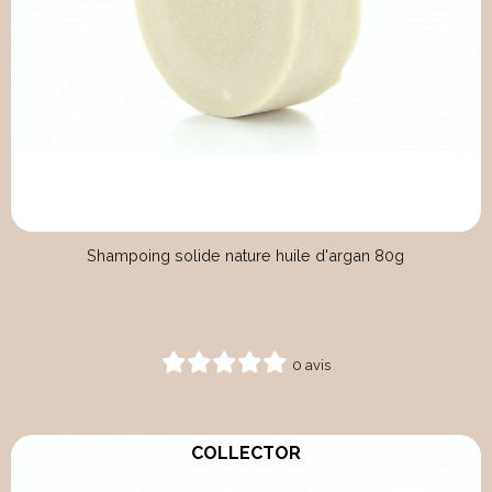
Shampoing solide nature huile d'argan 80g
0 avis
COLLECTOR