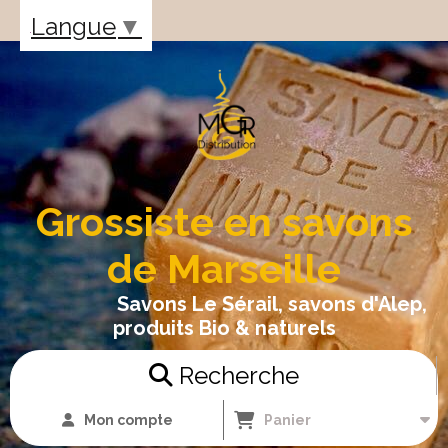
Panneau de gestion des cookies
Langue
▼
Grossiste en savons
de Marseille
Savons Le Sérail, savons d'Alep,
produits Bio & naturels
Recherche
Mon compte
Panier