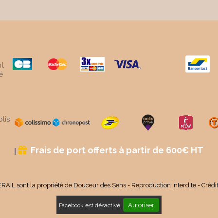
t
é
lis
Frais de port offerts à partir de 600€ HT

RAIL sont la propriété de Douceur des Sens - Reproduction interdite - Crédi
Autoriser
Facebook est désactivé.