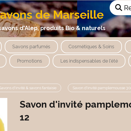
Re
savons de Marseille
 d'Alep, produits Bio & naturels
Savons parfumés
Cosmétiques & Soins
Promotions
Les indispensables de l'été
Savons d'invité & savons fantaisie
Savon d'invité pamplemousse 30g
Savon d'invité pamplem
12