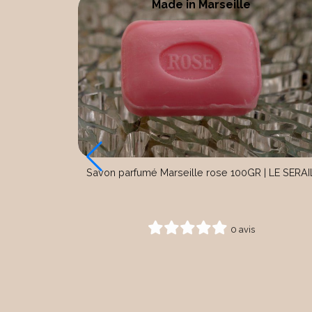
Made in Marseille
Savon parfumé Marseille rose 100GR | LE SERAI
0 avis
t 1kg | LE