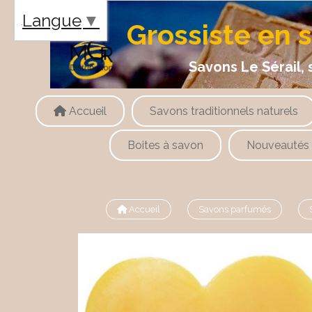
Panneau de gestion des cookies
Langue
▼
Grossiste en 
Savons Le Sérail, savons
Accueil
Savons traditionnels naturels
Boites à savon
Nouveautés
Accueil
Savons parfumés