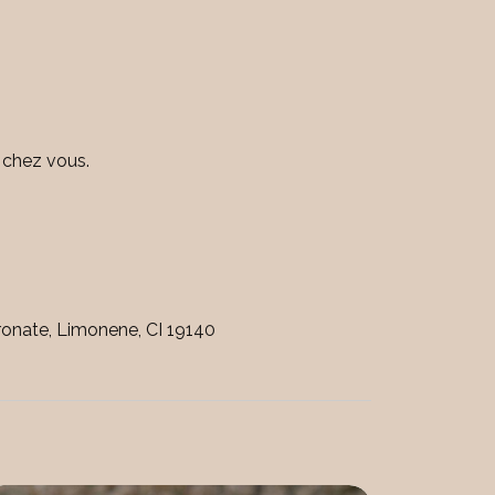
t chez vous.
ronate, Limonene, CI 19140