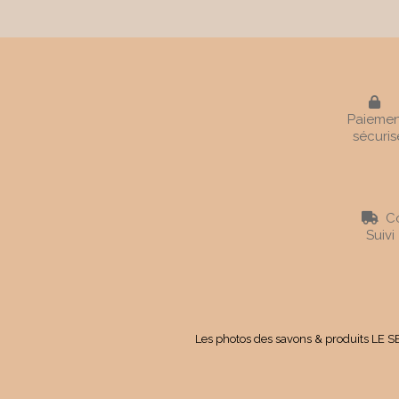

Paiemen
sécuris
Co

Suivi
Les photos des savons & produits LE SE