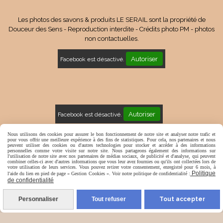
Les photos des savons & produits LE SERAIL sont la propriété de
Douceur des Sens - Reproduction interdite - Crédits photo PM - photos
non contactuelles.
Autoriser
Facebook est désactivé.
Autoriser
Facebook est désactivé.
Mentions Légales
Conditions générales de vente
Nous utilisons des cookies pour assurer le bon fonctionnement de notre site et analyser notre trafic et
pour vous offrir une meilleure expérience à des fins de statistiques. Pour cela, nos partenaires et nous
peuvent utiliser des cookies ou d'autres technologies pour stocker et accéder à des informations
Politique de confidentialité
Gestion cookies
Mon Compte
personnelles comme votre visite sur notre site. Nous partageons également des informations sur
l'utilisation de notre site avec nos partenaires de médias sociaux, de publicité et d'analyse, qui peuvent
combiner celles-ci avec d'autres informations que vous leur avez fournies ou qu'ils ont collectées lors de
votre utilisation de leurs services. Vous pouvez retirer votre consentement, enregistré pour 6 mois, à
Politique
l'aide du lien en pied de page « Gestion Cookies ». Voir notre politique de confidentialité :
de confidentialité
Personnaliser
Tout refuser
Tout accepter