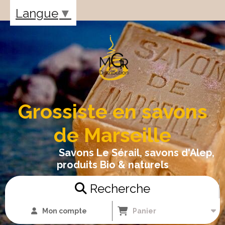
Panneau de gestion des cookies
Langue
▼
Grossiste en savons
de Marseille
Savons Le Sérail, savons d'Alep,
produits Bio & naturels
Recherche
Mon compte
Panier