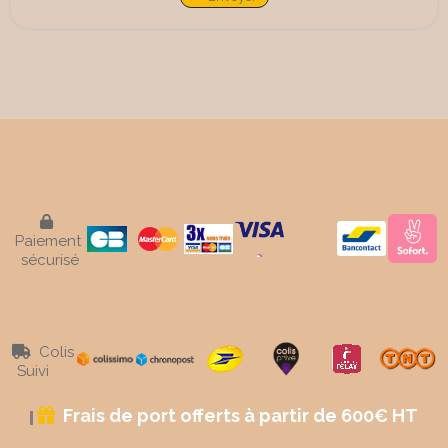

Paiement
sécurisé
Colis

Suivi
Frais de port offerts à partir de 600€ HT
