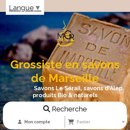
Panneau de gestion des cookies
Langue
▼
Grossiste en savons
de Marseille
Savons Le Sérail, savons d'Alep,
produits Bio & naturels
Recherche
Mon compte
Panier