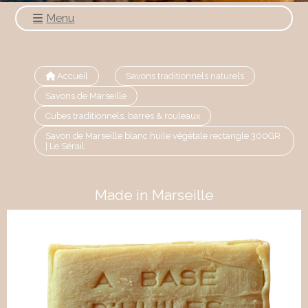
Menu
Accueil
Savons traditionnels naturels
Savons de Marseille
Cubes traditionnels, barres & rouleaux
Savon de Marseille blanc huile végétale rectangle 300GR
| Le Sérail
Made in Marseille