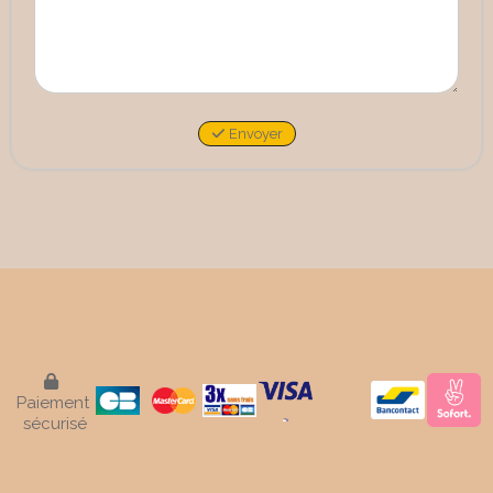
Envoyer

Paiement
sécurisé