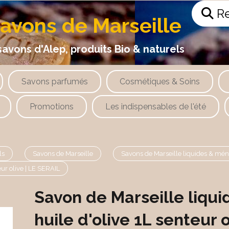
Re
savons de Marseille
 d'Alep, produits Bio & naturels
Savons parfumés
Cosmétiques & Soins
Promotions
Les indispensables de l'été
ls
Savons de Marseille
Savons de Marseille liquides & mé
eur olive | LE SERAIL
Savon de Marseille liqui
huile d'olive 1L senteur o