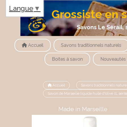
Panneau de gestion des cookies
Langue
▼
Grossiste en 
Savons Le Sérail, savons
Accueil
Savons traditionnels naturels
Boites à savon
Nouveautés
Accueil
Savons traditionnels nature
Savon de Marseille liquide huile d'olive 1L sent
Made in Marseille