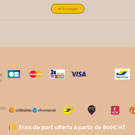
Envoyer
t
é
lis
Frais de port offerts à partir de 600€ HT
