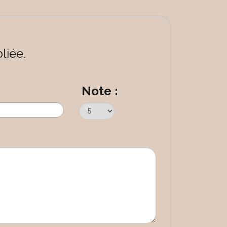
liée.
Note :