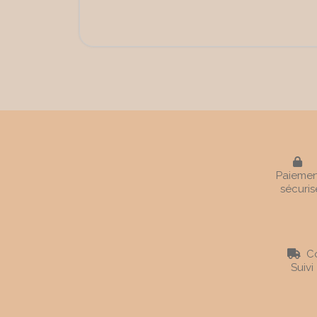

Paiemen
sécuris
Co

Suivi