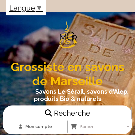
Panneau de gestion des cookies
Langue
▼
Grossiste en savons
de Marseille
Savons Le Sérail, savons d'Alep,
produits Bio & naturels
Recherche
Mon compte
Panier