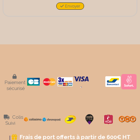
Envoyer

Paiement
sécurisé
Colis

Suivi
Frais de port offerts à partir de 600€ HT
