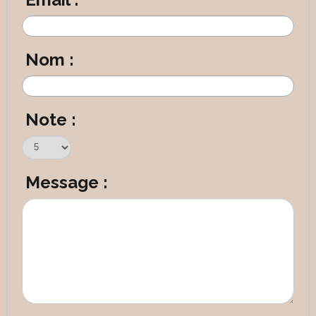
Nom :
Note :
Message :