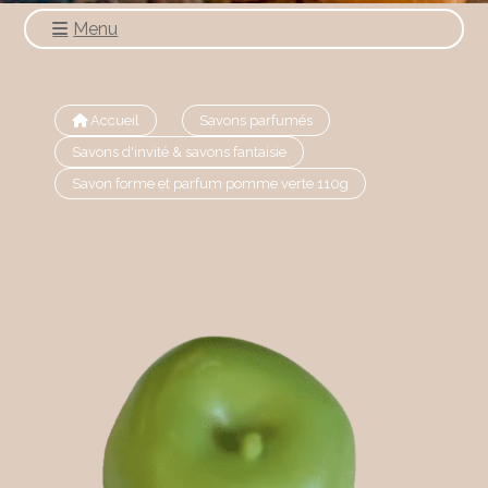
Menu
Accueil
Savons parfumés
Savons d'invité & savons fantaisie
Savon forme et parfum pomme verte 110g