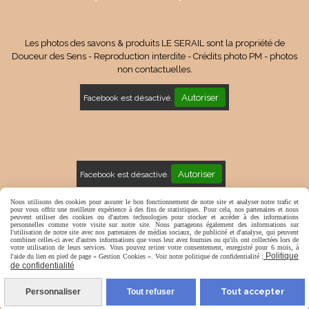
Les photos des savons & produits LE SERAIL sont la propriété de
Douceur des Sens - Reproduction interdite - Crédits photo PM - photos
non contactuelles.
Autoriser
Facebook est désactivé.
Autoriser
Facebook est désactivé.
Mentions Légales
Conditions générales de vente
Nous utilisons des cookies pour assurer le bon fonctionnement de notre site et analyser notre trafic et
pour vous offrir une meilleure expérience à des fins de statistiques. Pour cela, nos partenaires et nous
peuvent utiliser des cookies ou d'autres technologies pour stocker et accéder à des informations
Politique de confidentialité
Gestion cookies
Mon Compte
personnelles comme votre visite sur notre site. Nous partageons également des informations sur
l'utilisation de notre site avec nos partenaires de médias sociaux, de publicité et d'analyse, qui peuvent
combiner celles-ci avec d'autres informations que vous leur avez fournies ou qu'ils ont collectées lors de
votre utilisation de leurs services. Vous pouvez retirer votre consentement, enregistré pour 6 mois, à
Politique
l'aide du lien en pied de page « Gestion Cookies ». Voir notre politique de confidentialité :
de confidentialité
Personnaliser
Tout refuser
Tout accepter