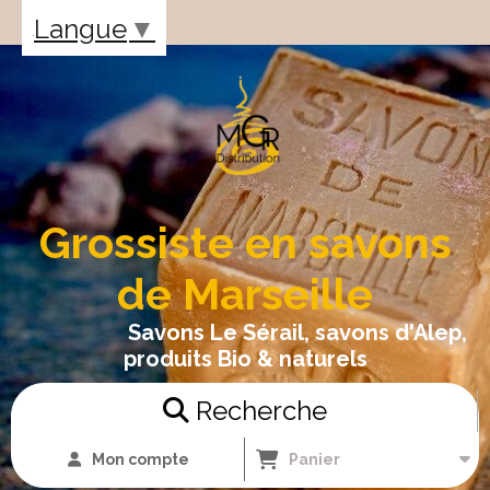
Panneau de gestion des cookies
Langue
▼
Grossiste en savons
de Marseille
Savons Le Sérail, savons d'Alep,
produits Bio & naturels
Recherche
Mon compte
Panier