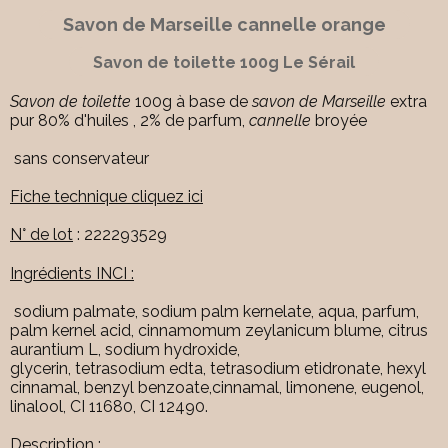
Savon de Marseille cannelle orange
Savon de toilette 100g Le Sérail
Savon de toilette
100g à base de
savon de Marseille
extra
pur 80% d'huiles , 2% de parfum,
cannelle
broyée
sans conservateur
Fiche technique cliquez ici
N° de lot
: 222293529
Ingrédients INCI :
sodium palmate, sodium palm kernelate, aqua, parfum,
palm kernel acid, cinnamomum zeylanicum blume, citrus
aurantium L, sodium hydroxide,
glycerin, tetrasodium edta, tetrasodium etidronate, hexyl
cinnamal, benzyl benzoate,cinnamal, limonene, eugenol,
linalool, CI 11680, CI 12490.
Description :