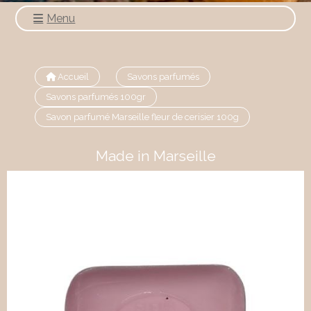
Menu
Accueil
Savons parfumés
Savons parfumés 100gr
Savon parfumé Marseille fleur de cerisier 100g
Made in Marseille