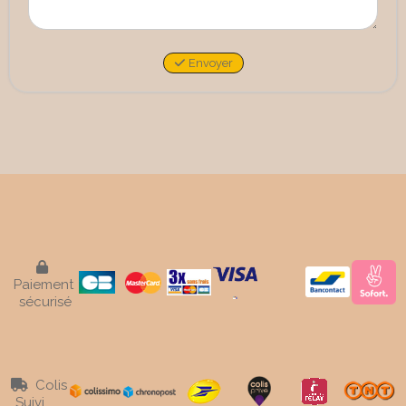
Envoyer

Paiement
sécurisé
Colis

Suivi