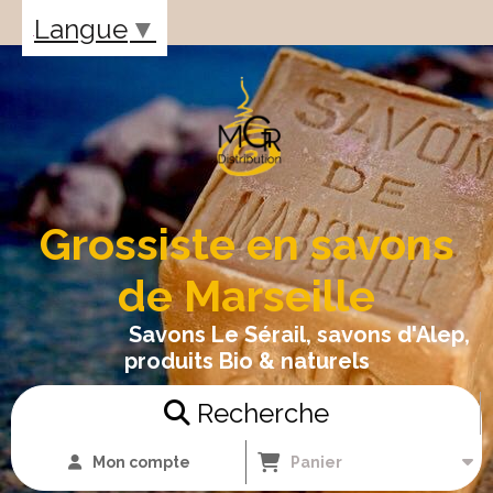
Panneau de gestion des cookies
Langue
▼
Grossiste en savons
de Marseille
Savons Le Sérail, savons d'Alep,
produits Bio & naturels
Recherche
Mon compte
Panier