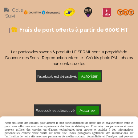
Colis

Suivi
Frais de port offerts à partir de 600€ HT

Les photos des savons & produits LE SERAIL sont la propriété de
Douceur des Sens - Reproduction interdite - Crédits photo PM - photos
non contactuelles.
Autoriser
Facebook est désactivé.
Autoriser
Facebook est désactivé.
Mentions Légales
Conditions générales de vente
Nous utilisons des cookies pour assurer le bon fonctionnement de notre site et analyser notre trafic et
pour vous offrir une meilleure expérience à des fins de statistiques. Pour cela, nos partenaires et nous
peuvent utiliser des cookies ou d'autres technologies pour stocker et accéder à des informations
Politique de confidentialité
Gestion cookies
Mon Compte
personnelles comme votre visite sur notre site. Nous partageons également des informations sur
l'utilisation de notre site avec nos partenaires de médias sociaux, de publicité et d'analyse, qui peuvent