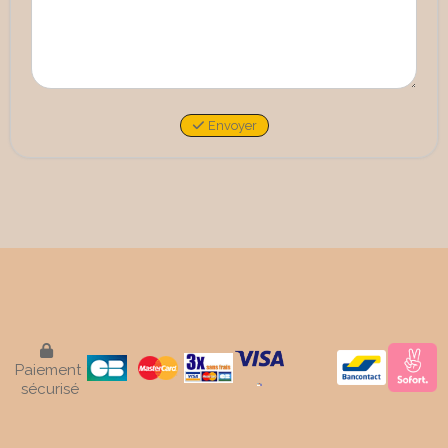
Envoyer

Paiement
sécurisé