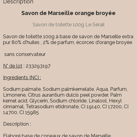
Description
Savon de Marseille orange broyée
Savon de toilette 100g Le Sérail
Savon de toilette 100g à base de savon de Marseille extra
pur 80% d'huiles , 2% de parfum, écorces d'orange broyée
sans conservateur
N° de lot
: 233293197
Ingrédients INCI :
Sodium palmate, Sodium palmkernelate, Aqua, Parfum,
Limonene, Citrus aurantium dulcis peel powder, Palm
kernel acid, Glycerin, Sodium chloride, Linalool, Hexyl
cinnamal, Tetrasodium etidronate, CI 19140, CI 17200, CI
14700, CI 15985
Description :
Elaboré base de copeaux de savon de Marseille.