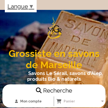
Panneau de gestion des cookies
Langue
▼
Grossiste en savons
de Marseille
Savons Le Sérail, savons d'Alep,
produits Bio & naturels
Recherche
Mon compte
Panier