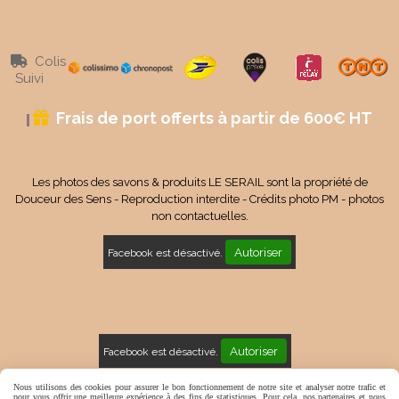
Colis

Suivi
Frais de port offerts à partir de 600€ HT

Les photos des savons & produits LE SERAIL sont la propriété de
Douceur des Sens - Reproduction interdite - Crédits photo PM - photos
non contactuelles.
Autoriser
Facebook est désactivé.
Autoriser
Facebook est désactivé.
Mentions Légales
Conditions générales de vente
Nous utilisons des cookies pour assurer le bon fonctionnement de notre site et analyser notre trafic et
pour vous offrir une meilleure expérience à des fins de statistiques. Pour cela, nos partenaires et nous