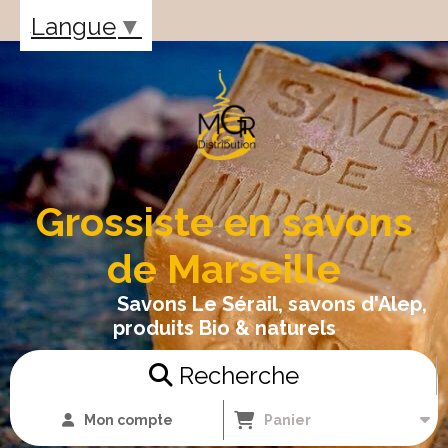
Panneau de gestion des cookies
Langue
▼
Grossiste en savons
de Marseille
Savons Le Sérail, savons d'Alep,
produits Bio & naturels
Recherche
Mon compte
Panier