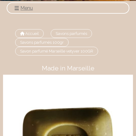
Menu
Accueil
Savons parfumés
Savons parfumés 100gr
Savon parfumé Marseille vetyver 100GR
Made in Marseille