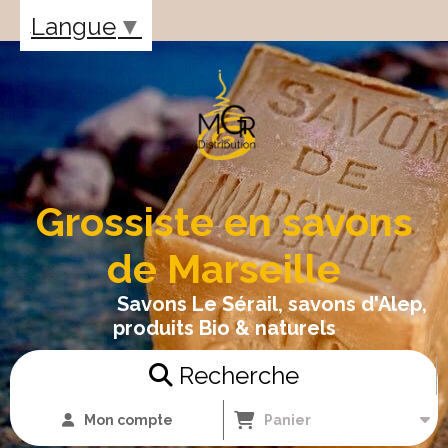
Panneau de gestion des cookies
Langue
▼
Grossiste en savons
de Marseille
Savons Le Sérail, savons d'Alep,
produits Bio & naturels
Recherche
Mon compte
Panier