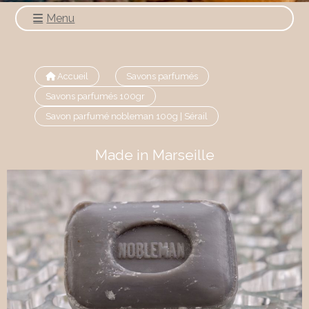
Menu
Accueil
Savons parfumés
Savons parfumés 100gr
Savon parfumé nobleman 100g | Sérail
Made in Marseille