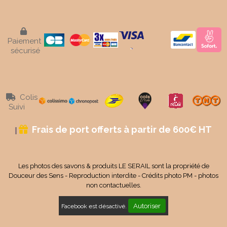

Paiement
sécurisé
Colis

Suivi
Frais de port offerts à partir de 600€ HT

Les photos des savons & produits LE SERAIL sont la propriété de
Douceur des Sens - Reproduction interdite - Crédits photo PM - photos
non contactuelles.
Autoriser
Facebook est désactivé.