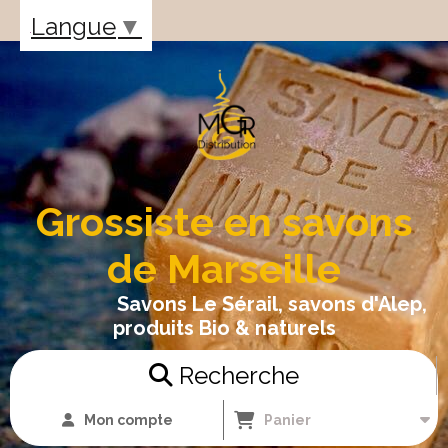
Panneau de gestion des cookies
Langue
▼
Grossiste en savons
de Marseille
Savons Le Sérail, savons d'Alep,
produits Bio & naturels
Recherche
Mon compte
Panier