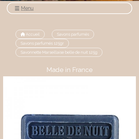
Menu
Accueil
Savons parfumés
Savons parfumés 125gr
Savonnette Marseillaise belle de nuit 125g
Made in France