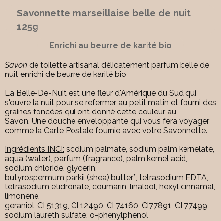
Savonnette marseillaise belle de nuit
125g
Enrichi au beurre de karité bio
Savon
de toilette artisanal délicatement parfum belle de
nuit enrichi de beurre de karité bio
La Belle-De-Nuit est une fleur d'Amérique du Sud qui
s'ouvre la nuit pour se refermer au petit matin et fourni des
graines foncées qui ont donné cette couleur au
Savon.
Une douche enveloppante qui vous fera voyager
comme la Carte Postale fournie avec votre Savonnette.
Ingrédients INCI:
sodium palmate, sodium palm kernelate,
aqua (water), parfum (fragrance), palm kernel acid,
sodium chloride, glycerin,
butyrospermum parkii (shea) butter*, tetrasodium EDTA,
tetrasodium etidronate, coumarin, linalool, hexyl cinnamal,
limonene,
geraniol, CI 51319, CI 12490, CI 74160, CI77891, CI 77499,
sodium laureth sulfate, o-phenylphenol