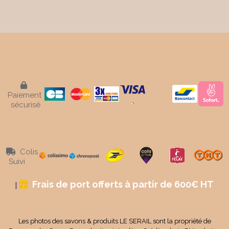

Paiement
sécurisé
Colis

Suivi
Frais de port offerts à partir de 600€ HT

Les photos des savons & produits LE SERAIL sont la propriété de