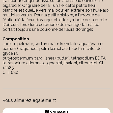
La fleur d’oranger pousse sur un arbrisseau épineux : le
bigaradier. Originaire de la Tunisie, cette petite fleur
blanche est cueillie vers mai pour en extraire son huile aux
multiples vertus. Pour la petite histoire, à l’époque de
l’Antiquité, la fleur d’oranger était le symbole de la pureté.
D’ailleurs, lors d’une cérémonie de mariage, la mariée
portait toujours une couronne de fleurs d’oranger.
Composition
sodium palmate, sodium palm kernelate, aqua (water),
parfum (fragrance), palm kernel acid, sodium chloride,
glycerin,
butyrospermum parkii (shea) butter*, tetrasodium EDTA,
tetrasodium etidronate, geraniol, linalool, citronellol, CI
12085,
CI 11680
Vous aimerez également
Nouveau