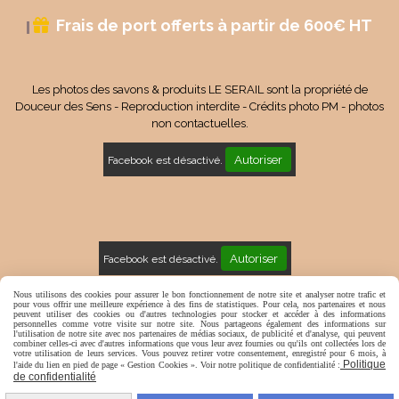
Frais de port offerts à partir de 600€ HT

Les photos des savons & produits LE SERAIL sont la propriété de
Douceur des Sens - Reproduction interdite - Crédits photo PM - photos
non contactuelles.
Autoriser
Facebook est désactivé.
Autoriser
Facebook est désactivé.
Mentions Légales
Conditions générales de vente
Nous utilisons des cookies pour assurer le bon fonctionnement de notre site et analyser notre trafic et
pour vous offrir une meilleure expérience à des fins de statistiques. Pour cela, nos partenaires et nous
peuvent utiliser des cookies ou d'autres technologies pour stocker et accéder à des informations
Politique de confidentialité
Gestion cookies
Mon Compte
personnelles comme votre visite sur notre site. Nous partageons également des informations sur
l'utilisation de notre site avec nos partenaires de médias sociaux, de publicité et d'analyse, qui peuvent
combiner celles-ci avec d'autres informations que vous leur avez fournies ou qu'ils ont collectées lors de
votre utilisation de leurs services. Vous pouvez retirer votre consentement, enregistré pour 6 mois, à
Politique
l'aide du lien en pied de page « Gestion Cookies ». Voir notre politique de confidentialité :
de confidentialité