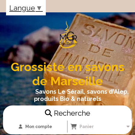
Panneau de gestion des cookies
Langue
▼
Grossiste en savons
de Marseille
Savons Le Sérail, savons d'Alep,
produits Bio & naturels
Recherche
Mon compte
Panier