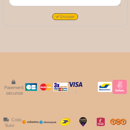
Envoyer

Paiement
sécurisé
Colis

Suivi